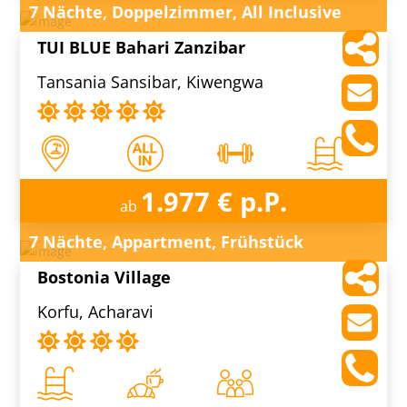
7 Nächte, Doppelzimmer, All Inclusive
TUI BLUE Bahari Zanzibar
Tansania Sansibar, Kiwengwa
1.977 € p.P.
ab
7 Nächte, Appartment, Frühstück
Bostonia Village
Korfu, Acharavi